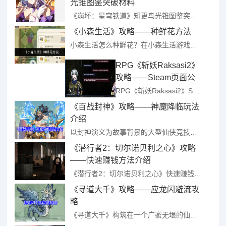
光锥图鉴突破材料
《崩坏：星穹铁道》知更鸟光锥图鉴突破材料 ...
《小森生活》攻略——种鲜花方法
小森生活怎么种鲜花？在小森生活游戏中一些玩家喜欢在家附近种植各种鲜花，有些玩家在拜访的时候看到了，也想种植但却不知道方法，为此小编整理了小森生活种鲜花的具体方法，大家有需要的话可以看看。 ...
RPG《斩妖Raksasi2》
攻略——Steam页面公
布 发售日待定
RPG《斩妖Raksasi2》Steam页面公布 发售日待定 ...
《百战封神》攻略——神魔降临玩法
介绍
以封神演义为故事背景的大型仙侠竞技类手游《百战封神》重磅来袭，游戏各种玩法很多，其中神魔降临每日可挑战神魔固定次数，每日24点重置。下面是小编给大家带来的《百战封神》神魔降临玩法介绍，感兴趣的小 ...
《潜行者2：切尔诺贝利之心》攻略
——快速赚钱方法介绍
《潜行者2：切尔诺贝利之心》快速赚钱方法介绍 ...
《寻道大千》攻略——应龙闪避流攻
略
《寻道大千》构筑在一个广袤无垠的仙侠宇宙中，玩家作为一名修真者，在不同维度的世界穿梭探索，当然需要我们都强大的战力才能更好的游历，接下来给大家带来了《寻道大千》应龙闪避流攻略，此流派目标是最大化应龙伤 ...