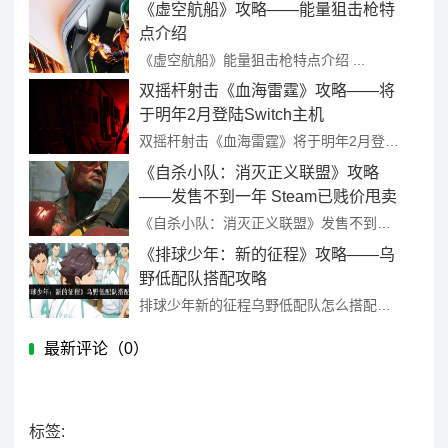
《虚空航船》攻略——能量狙击枪特
点介绍
《虚空航船》能量狙击枪特点介绍 ...
双摇杆射击《血海雷霆》攻略——将
于明年2月登陆Switch主机
双摇杆射击《血海雷霆》将于明年2月登陆Switch主机 ...
《自杀小队：消灭正义联盟》攻略
——发售不到一年 Steam已贱价甩卖
《自杀小队：消灭正义联盟》发售不到一年 Steam已贱价甩卖 ...
《排球少年：新的征程》攻略——乌
野低配队搭配攻略
排球少年新的征程乌野低配队怎么搭配？想要完成这个任务，其实流程并不复杂，下面小编就来手把手教教大家，通过图文形式详细介绍，相信能够帮各位玩家很好的解决这个问题，喜欢这篇文章的小伙伴还可以收藏起来。 ...
最新评论（
0）
标签: