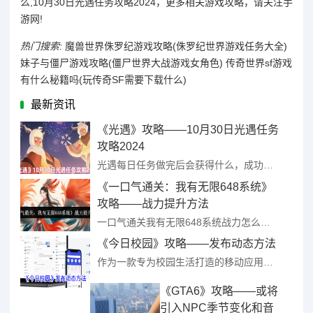
么,10月30日光遇任务攻略2024，更多相关游戏攻略，请关注手
游网!
热门搜索:
魔兽世界侏罗纪游戏攻略(侏罗纪世界游戏任务大全)
妹子与僵尸游戏攻略(僵尸世界大战游戏女角色)
传奇世界sf游戏
有什么秘籍吗(玩传奇SF需要下载什么)
最新资讯
《光遇》攻略——10月30日光遇任务
攻略2024
光遇每日任务做完后会获得什么，成功完成光遇任务后可以获得蜡烛奖励，蜡烛可以用于兑换游戏中的道具或者动作，该款游戏每日都会更新日常任务点，每天的任务位置都不一样，今天小编就给大家带来10月30日的光遇任 ...
《一口气通关：我有无限648系统》
攻略——战力提升方法
一口气通关我有无限648系统战力怎么提升？如果大家想体验更多游戏玩法的话，可以选择提升角色的战斗力，大家可以通过提升角色等级、搭配各种装备、通关副本、消耗材料培养四种方法提升角色的战斗力。下面小编给大 ...
《今日校园》攻略——发布动态方法
作为一款专为校园生活打造的移动应用，“今日校园”凭借其丰富的功能和便捷的操作，成为了广大师生们分享生活、交流思想的热门平台。那么，如何在“今日校园”上发布动态，与同学们分享你的精彩瞬间呢？下面，就让我 ...
《GTA6》攻略——或将
引入NPC季节变化和音