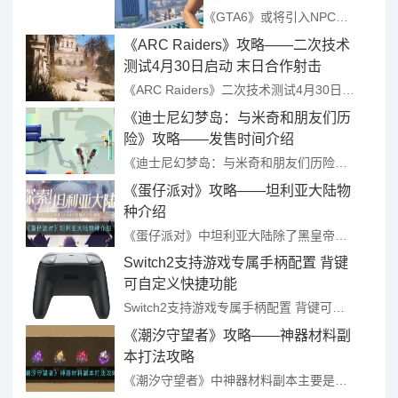
乐会元素
《GTA6》或将引入NPC季节变化和音乐会元素 ...
《ARC Raiders》攻略——二次技术
测试4月30日启动 末日合作射击
《ARC Raiders》二次技术测试4月30日启动 末日合作射击 ...
《迪士尼幻梦岛：与米奇和朋友们历
险》攻略——发售时间介绍
《迪士尼幻梦岛：与米奇和朋友们历险》发售时间介绍 ...
《蛋仔派对》攻略——坦利亚大陆物
种介绍
《蛋仔派对》中坦利亚大陆除了黑皇帝，还有精灵族、矮人族等其他物种，他们隐居于银月、矮人堡等地，以此来远离权利的纷争，下面小编就为大家带来详细的介绍，感兴趣的伙伴们一起来看看吧。 ...
Switch2支持游戏专属手柄配置 背键
可自定义快捷功能
Switch2支持游戏专属手柄配置 背键可自定义快捷功能 ...
《潮汐守望者》攻略——神器材料副
本打法攻略
《潮汐守望者》中神器材料副本主要是提供神器升级和打造所需的材料，玩家们需要通关主线战役H2-12即可开启，参与能够获得陨星以及稀有资源，接下来小编就为大家带来具体的打法攻略，有需要的伙伴们可以自行查看 ...