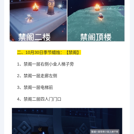
二、10月30日季节蜡烛：【禁阁】
1、禁阁一层右侧小金人梯子旁
2、禁阁一层走廊左侧
3、禁阁一层电梯前
4、禁阁二层四人门门口