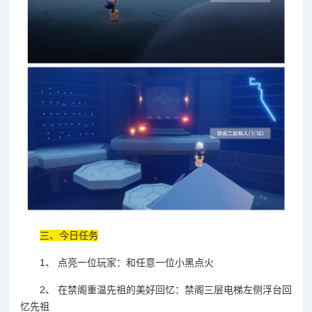
三、今日任务
1、 点亮一位玩家：和任意一位小黑点火
2、 在禁阁重温先祖的美好回忆：禁阁三层电梯左侧浮台回
忆先祖