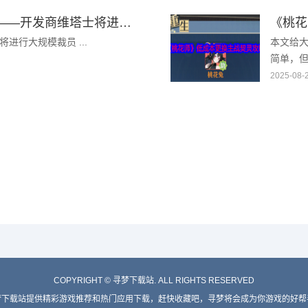
《上古卷轴4：重制版》攻略——开发商维塔士将进行大规模裁员
《桃花
进行大规模裁员 ...
本文给
简单，
就可以用
2025-08-
COPYRIGHT ©
寻梦下载站. ALL RIGHTS RESERVED
梦下载站提供精彩游戏推荐和热门应用下载，赶快收藏吧，寻梦将会成为你游戏的好帮