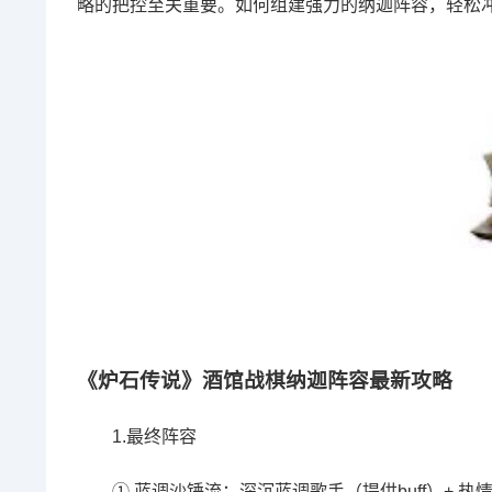
略的把控至关重要。如何组建强力的纳迦阵容，轻松
《
炉石传说
》酒馆战棋纳迦阵容最新攻略
1.最终阵容
① 蓝调沙锤流：深沉蓝调歌手（提供buff）+ 热情