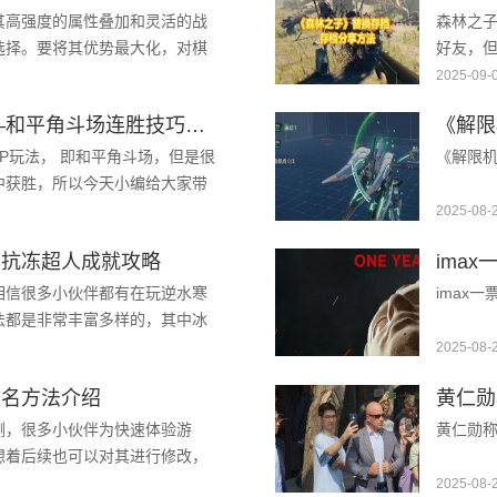
其高强度的属性叠加和灵活的战
森林之
选择。要将其优势最大化，对棋
好友，
控至关重要。如何组建强力的纳
换存档
2025-09-
步骤正确
《重返未来：1999》攻略——和平角斗场连胜技巧一览
《解限
VP玩法， 即和平角斗场，但是很
《解限机
中获胜，所以今天小编给大家带
巧，感兴趣的小伙伴一起来看看
2025-08-
雪抗冻超人成就攻略
相信很多小伙伴都有在玩逆水寒
imax
法都是非常丰富多样的，其中冰
，想要完成这个成就就需要来到
2025-08-
改名方法介绍
黄仁勋
测，很多小伙伴为快速体验游
黄仁勋称
想着后续也可以对其进行修改，
疑惑，下面小编就给大家带来
2025-08-