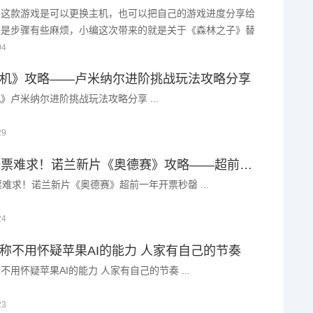
子这款游戏是可以更换主机，也可以把自己的游戏进度分享给
但是步骤有些麻烦，小编这次带来的就是关于《森林之子》替
，存档分享方法，很多玩家都想知道替换存档的办法，只需要
04
就可以帮助大 ...
机》攻略——卢米纳尔进阶挑战玩法攻略分享
》卢米纳尔进阶挑战玩法攻略分享 ...
29
imax一票难求！诺兰新片《奥德赛》攻略——超前一年开票秒罄
一票难求！诺兰新片《奥德赛》超前一年开票秒罄 ...
24
称不用怀疑苹果AI的能力 人家有自己的节奏
不用怀疑苹果AI的能力 人家有自己的节奏 ...
23