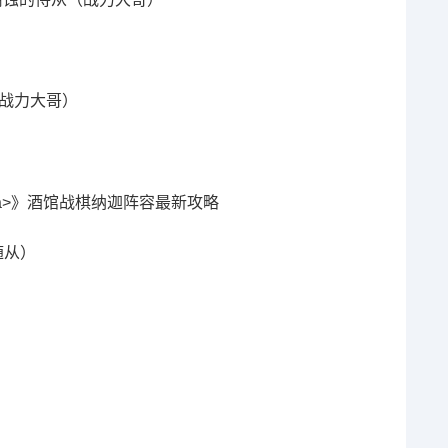
（战力大哥）
随从）