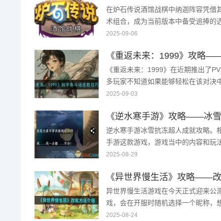
在炉石传说酒馆战棋中纳迦阵容凭借
术组合，成为当前版本中备受追捧的
子选择、经济节奏以及站位策略的把
2025-09-06
迦阵容，轻松冲击高分 ...
《重返未来：1999》在近期推出了P
多玩家不知道如果能够轻松在该对决
来重返未来1999和平角斗场连胜技
2025-09-03
吧。 ...
《逆水寒手游》攻略——冰
逆水寒手游冰雪抗冻超人成就攻略。
手游这款游戏，游戏当中的内容和玩
雪抗冻超人就是游戏当中的一个成就
2025-08-29
新地图昆仑虚当中，很 ...
《异世界慢生活》攻略——
异世界慢生活游戏在今天正式迎来公
戏，会在开服时随机选择一个昵称，
那么怎么改名呢？为解开小伙伴们的
2025-08-24