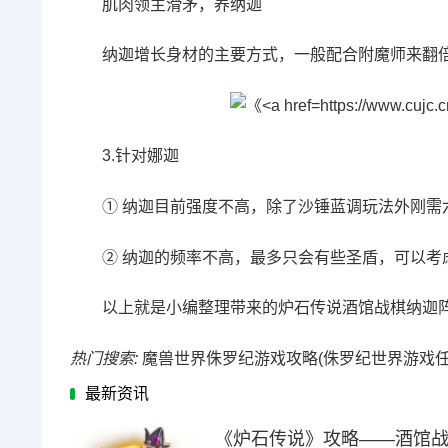
肌肉领主滑矛，养纳迦
纳迦增长身材的主要方式，一般配合附魔师来翻
3.针对娜迦
① 纳迦目前强度不高，除了沙锤蓝调玩法外刚
② 纳迦的频率不高，最多只会有些圣盾，可以考
以上就是小编整理带来的
炉石传说
酒馆战棋纳迦
热门搜索:
魔兽世界侏罗纪游戏攻略(侏罗纪世界游戏任
最新资讯
《炉石传说》攻略——酒馆