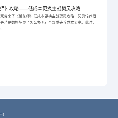
师》攻略——低成本更换主战契灵攻略
大家带来了《桃花师》低成本更换主战契灵攻略，契灵培养很
但是若是想换契灵了怎么办呢？全部重头养成本太高。此时，
到游戏内的【重生】和【转生】功能了。《桃花 ...
20
手！