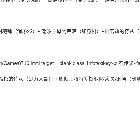
附魔师（滑矛x2）+ 潮汐主母阿茜萨（加身材）+已腐蚀的侍从
腐蚀的侍从（战力大哥） + 舰队上将特塞斯/回收魔灵/铜须（刷