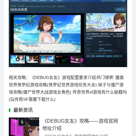
相关攻略：《DEBUG女友》游戏配置要求介绍
热门搜索:
魔兽
世界侏罗纪游戏攻略(侏罗纪世界游戏任务大全)
妹子与僵尸游
戏攻略(僵尸世界大战游戏女角色)
传奇世界sf游戏有什么秘籍吗
(玩传奇SF需要下载什么)
最新资讯
《DEBUG女友》攻略——游戏官网
地址介绍