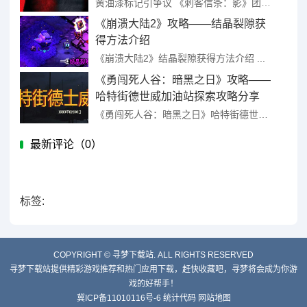
黄油漆标记引争议 《刺客信条：影》团队解释背后考量 ...
《崩溃大陆2》攻略——结晶裂隙获
得方法介绍
《崩溃大陆2》结晶裂隙获得方法介绍 ...
《勇闯死人谷：暗黑之日》攻略——
哈特街德世威加油站探索攻略分享
《勇闯死人谷：暗黑之日》哈特街德世威加油站探索攻略分享 ...
最新评论（
0）
标签:
COPYRIGHT ©
寻梦下载站. ALL RIGHTS RESERVED
寻梦下载站提供精彩游戏推荐和热门应用下载，赶快收藏吧，寻梦将会成为你游
戏的好帮手！
冀ICP备11010116号-6
统计代码
网站地图