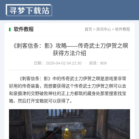
软件教程
首页
>
资讯中心
>
软件教程
《刺客信条：影》攻略——传奇武士刀伊贺之暝
获得方法介绍
日期：
2026-04-02 04:22:30
阅读：
809
《
刺客信条：影
》中的传奇武士刀伊贺之暝是游戏里非常
好用的传奇装备，而想要获得这个传奇武士刀伊贺之暝可以去
和泉摄津的交野破败神社的正上方都筑的藏身处那里搜索找宝
箱，然后打开宝箱就可以获得了。