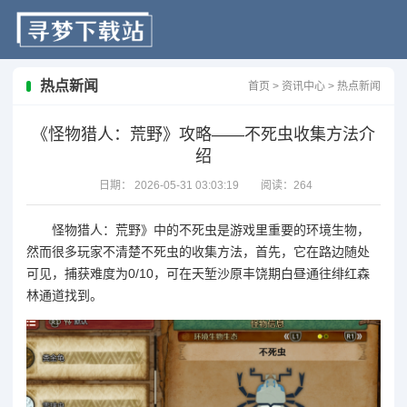
热点新闻
首页
>
资讯中心
>
热点新闻
《怪物猎人：荒野》攻略——不死虫收集方法介
绍
日期：
2026-05-31 03:03:19
阅读：
264
怪物猎人：荒野》中的不死虫是游戏里重要的环境生物，
然而很多玩家不清楚不死虫的收集方法，首先，它在路边随处
可见，捕获难度为0/10，可在天堑沙原丰饶期白昼通往绯红森
林通道找到。