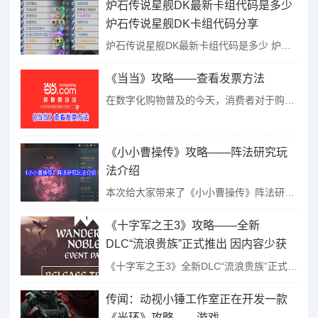
炉石传说星舰DK最新卡组代码是多少
炉石传说星舰DK卡组代码分享
炉石传说星舰DK最新卡组代码是多少 炉石传说星舰DK卡组代码分享...
《当当》攻略——查看发票方法
在数字化购物普及的今天，消费者对于购物体验的每一个环节都提出了更高的要求，其中发票的获取与查看便是不可或缺的一环。作为国内知名的综合性电商平台，当当网始终致力于为用户提供更加便捷、透明、高效的购物服务...
《小小曹操传》攻略——阵法研究玩
法介绍
本次给大家带来了《小小曹操传》阵法研究玩法介绍！阵法研究可以提升全体武将属性和玩家使用对应阵法时的加成，不同阵法对应不同的属性，XX阵研究的属性只有在战斗中使用XX阵才会生效。全体属性不分阵法，激活后...
《十字军之王3》攻略——全新
DLC“流浪贵族”正式推出 因内容少获
褒贬不一评价
《十字军之王3》全新DLC“流浪贵族”正式推出 因内容少获褒贬不一评价...
传闻：动视小锤工作室正在开发一款
《光环》攻略——游戏