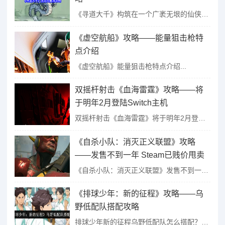
《寻道大千》构筑在一个广袤无垠的仙侠宇宙中，玩家作为一名修真者，在不同维度的世界穿梭探索，当然需要我们都强大的战力才能更好的游历，接下来给大家带来了《寻道大千》应龙闪避流攻略，此流派目标是最大化应龙伤...
《虚空航船》攻略——能量狙击枪特
点介绍
《虚空航船》能量狙击枪特点介绍...
双摇杆射击《血海雷霆》攻略——将
于明年2月登陆Switch主机
双摇杆射击《血海雷霆》将于明年2月登陆Switch主机...
《自杀小队：消灭正义联盟》攻略
——发售不到一年 Steam已贱价甩卖
《自杀小队：消灭正义联盟》发售不到一年 Steam已贱价甩卖...
《排球少年：新的征程》攻略——乌
野低配队搭配攻略
排球少年新的征程乌野低配队怎么搭配？想要完成这个任务，其实流程并不复杂，下面小编就来手把手教教大家，通过图文形式详细介绍，相信能够帮各位玩家很好的解决这个问题，喜欢这篇文章的小伙伴还可以收藏起来。...