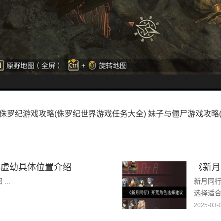
侏罗纪游戏攻略(侏罗纪世界游戏任务大全)
妹子与僵尸游戏攻略
—虚幼具体位置介绍
《新月
..
新月同
选择适
公测角
2025-03-
下面一起来