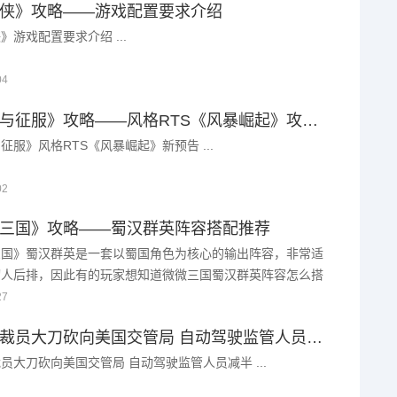
侠》攻略——游戏配置要求介绍
》游戏配置要求介绍 ...
04
《命令与征服》攻略——风格RTS《风暴崛起》攻略——新预告
征服》风格RTS《风暴崛起》新预告 ...
02
三国》攻略——蜀汉群英阵容搭配推荐
三国》蜀汉群英是一套以蜀国角色为核心的输出阵容，非常适
切人后排，因此有的玩家想知道微微三国蜀汉群英阵容怎么搭
面小编就给玩家们带来了微微三国蜀汉群英阵容的搭配推荐。
27
马斯克裁员大刀砍向美国交管局 自动驾驶监管人员减半
员大刀砍向美国交管局 自动驾驶监管人员减半 ...