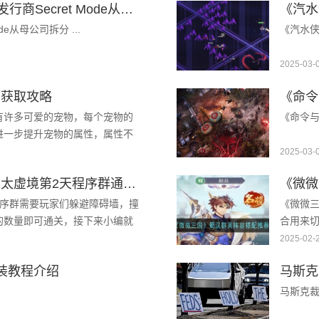
《DeathSprint 66》攻略——发行商Secret Mode从母公司拆分
《汽水
Mode从母公司拆分 ...
《汽水侠
2025-03-
丁获取攻略
有许多可爱的宠物，每个宠物的
《命令与
进一步提升宠物的属性，属性不
极强的宠物-木豆丁，有许多想
2025-03-
《绝区零》攻略——漫行于以太虚境第2天程序群通关攻略
《微微
程序群需要玩家们躲避障碍墙，撞
《微微
的数量即可通关，接下来小编就
合用来
起来看看吧。绝 ...
配，下
2025-02-
...
装教程介绍
马斯克裁