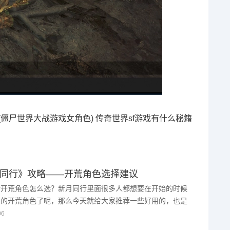
(僵尸世界大战游戏女角色)
传奇世界sf游戏有什么秘籍
同行》攻略——开荒角色选择建议
行开荒角色怎么选？新月同行里面很多人都想要在开始的时候
合的开荒角色了呢，那么今天就给大家推荐一些好用的，也是
色排行榜了，大家可以对照的去培养，那么大家要是好奇的话
06
看看吧！ ...