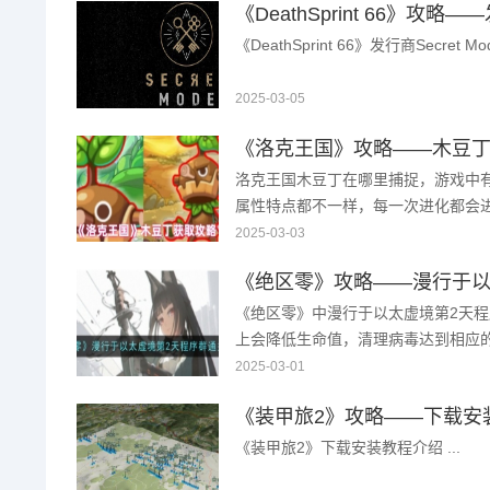
《DeathSprint 66》发行商Secret 
2025-03-05
《洛克王国》攻略——木豆
洛克王国木豆丁在哪里捕捉，游戏中
属性特点都不一样，每一次进化都会
同提升的强度也不一样，作为进化天赋
2025-03-03
要得到它的玩家还不 ...
《绝区零》中漫行于以太虚境第2天
上会降低生命值，清理病毒达到相应
为大家带来详细的玩法攻略，感兴趣的一
2025-03-01
《装甲旅2》攻略——下载安
《装甲旅2》下载安装教程介绍 ...