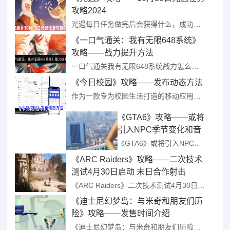
攻略2024
光遇每日任务做完后会获得什么，成功完成光遇任务后可以获得蜡烛奖励，蜡烛可以用于兑换游戏中的道具或者动作，该款游戏每日都会更新日常任务点，每天的任务位置都不一样，今天小编就给大家带来10月30日的光遇任 ...
《一口气通关：我有无限648系统》
攻略——战力提升方法
一口气通关我有无限648系统战力怎么提升？如果大家想体验更多游戏玩法的话，可以选择提升角色的战斗力，大家可以通过提升角色等级、搭配各种装备、通关副本、消耗材料培养四种方法提升角色的战斗力。下面小编给大 ...
《今日校园》攻略——发布动态方法
作为一款专为校园生活打造的移动应用，“今日校园”凭借其丰富的功能和便捷的操作，成为了广大师生们分享生活、交流思想的热门平台。那么，如何在“今日校园”上发布动态，与同学们分享你的精彩瞬间呢？下面，就让我 ...
《GTA6》攻略——或将
引入NPC季节变化和音
乐会元素
《GTA6》或将引入NPC季节变化和音乐会元素 ...
《ARC Raiders》攻略——二次技术
测试4月30日启动 末日合作射击
《ARC Raiders》二次技术测试4月30日启动 末日合作射击 ...
《迪士尼幻梦岛：与米奇和朋友们历
险》攻略——发售时间介绍
《迪士尼幻梦岛：与米奇和朋友们历险》发售时间介绍 ...