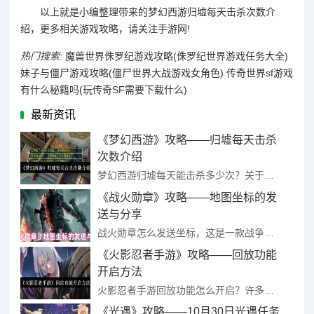
以上就是小编整理带来的
梦幻西游
归墟每天击杀次数介
绍，更多相关游戏攻略，请关注手游网!
热门搜索:
魔兽世界侏罗纪游戏攻略(侏罗纪世界游戏任务大全)
妹子与僵尸游戏攻略(僵尸世界大战游戏女角色)
传奇世界sf游戏
有什么秘籍吗(玩传奇SF需要下载什么)
最新资讯
《梦幻西游》攻略——归墟每天击杀
次数介绍
梦幻西游归墟每天能击杀多少次？关于梦幻西游游戏中的“归墟”活动，众多玩家关切其每日可进行的挑战次数。据了解，“归墟”活动每天最多可参与五次，且不设双倍及精修时长限制。《梦幻 ...
《战火勋章》攻略——地图坐标的发
送与分享
战火勋章怎么发送坐标，这是一款战争游戏，在战争中如果是团队合作，和队友会合就需要发送所在位置的坐标，那么应该如何发送和分享自己的坐标呢，今天我们就带来这部分的讲解哦!分为游戏中的实时发送和游戏外对好友 ...
《火影忍者手游》攻略——回放功能
开启方法
火影忍者手游回放功能怎么开启？许多玩家在游戏中对于回放功能开启的具体方法还不是很清楚，小编已经帮助玩家们整理好了回放功能开启方法介绍，一起来了解一下吧。《火影忍者手游》回放 ...
《光遇》攻略——10月30日光遇任务