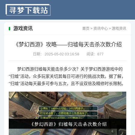
游戏资讯
首页
>
资讯中心
>
游戏资讯
《梦幻西游》攻略——归墟每天击杀次数介绍
日期：
2025-05-02 03:16:58
阅读：
877
梦幻西游
归墟每天能击杀多少次？关于
梦幻西游
游戏中的
“归墟”活动，众多玩家关切其每日可进行的挑战次数。据了解，
“归墟”活动每天最多可参与五次，且不设双倍及精修时长限制。